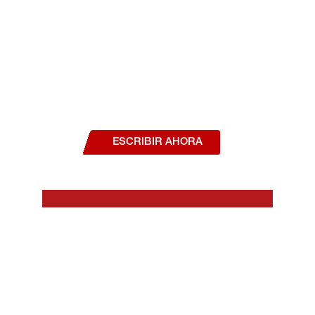
¿Deseas hablar con un asesor, o estás
interesado en alguno de nuestros
productos o servicios?
ESCRIBIR AHORA