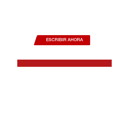
¿Deseas hablar con un asesor, o estás
interesado en alguno de nuestros
productos o servicios?
ESCRIBIR AHORA