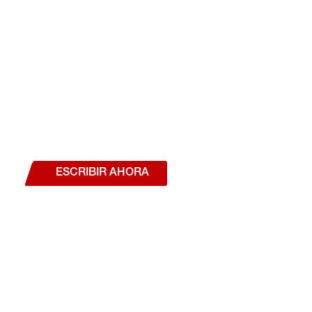
¿Deseas hablar con un a
estás interesado en a
nuestros productos o se
ESCRIBIR AHORA