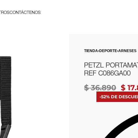
TROS
CONTÁCTENOS
TIENDA
›
DEPORTE
›
ARNESES
PETZL PORTAMA
REF C086GA00
$
36.890
$
17.
-52% DE DESCU