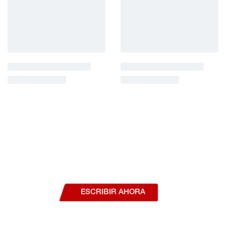
¿Deseas hablar con un asesor, o estás
interesado en alguno de nuestros
productos o servicios?
ESCRIBIR AHORA