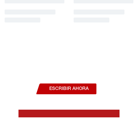
¿Deseas hablar con un asesor, o estás
interesado en alguno de nuestros
productos o servicios?
ESCRIBIR AHORA