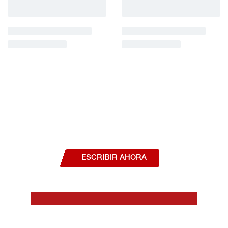
¿Deseas hablar con un asesor, o estás
interesado en alguno de nuestros
productos o servicios?
ESCRIBIR AHORA