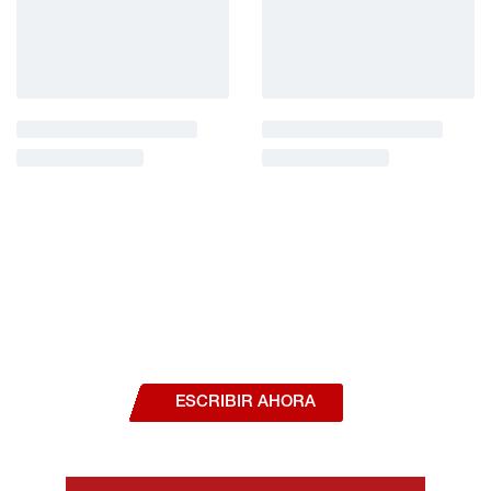
¿Deseas hablar con un asesor, o estás
interesado en alguno de nuestros
productos o servicios?
ESCRIBIR AHORA