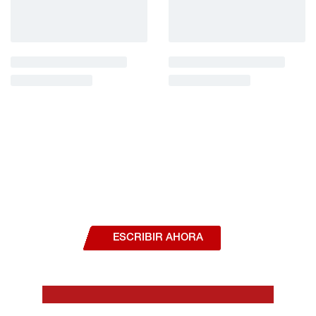
¿Deseas hablar con un asesor, o estás
interesado en alguno de nuestros
productos o servicios?
ESCRIBIR AHORA