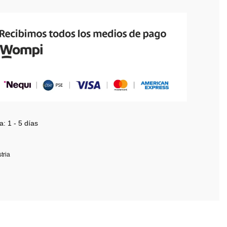
a:
1 - 5 días
tria