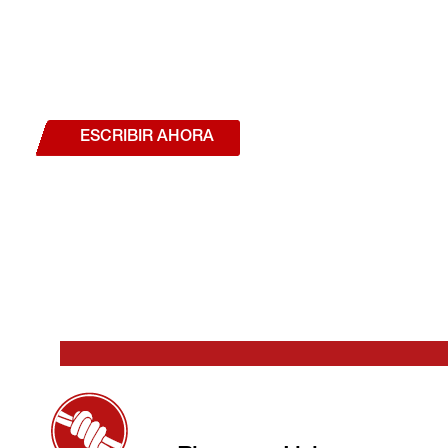
¿Deseas hablar con un a
estás interesado en a
nuestros productos o se
ESCRIBIR AHORA