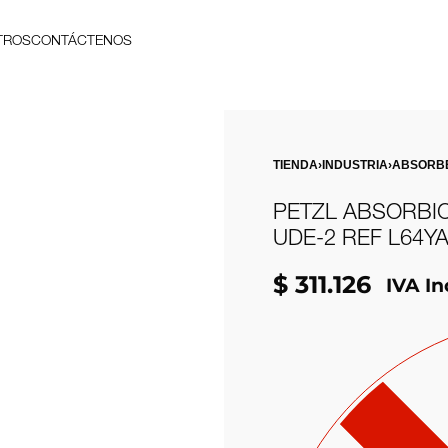
TROS
CONTÁCTENOS
TIENDA
›
INDUSTRIA
›
ABSORB
PETZL ABSORBI
UDE-2 REF L64YA
$
311.126
IVA In