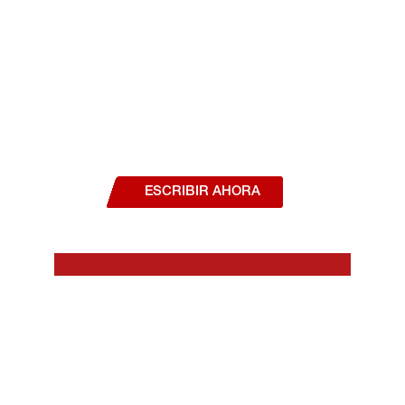
¿Deseas hablar con un asesor, o estás
interesado en alguno de nuestros
productos o servicios?
ESCRIBIR AHORA