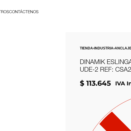
TROS
CONTÁCTENOS
TIENDA
›
INDUSTRIA
›
ANCLAJ
DINAMIK ESLING
UDE-2 REF: CSA
$
113.645
IVA I