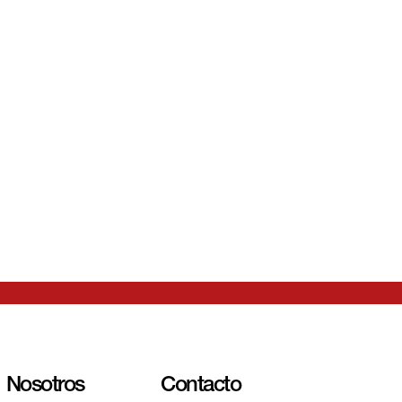
sesor, o
lguno de
rvicios?
Nosotros
Contacto