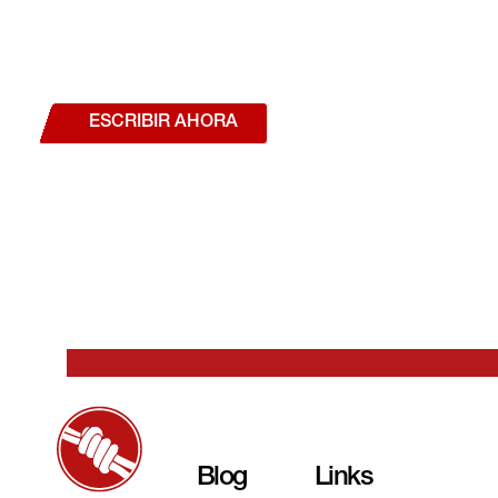
¿Deseas hablar con un a
estás interesado en a
nuestros productos o se
ESCRIBIR AHORA
Blog
Links