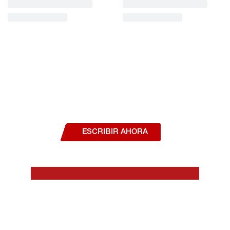
¿Deseas hablar con un asesor, o estás
interesado en alguno de nuestros
productos o servicios?
ESCRIBIR AHORA