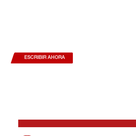
¿Deseas hablar con un a
estás interesado en a
nuestros productos o se
ESCRIBIR AHORA