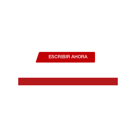
¿Deseas hablar con un asesor, o estás
interesado en alguno de nuestros
productos o servicios?
ESCRIBIR AHORA