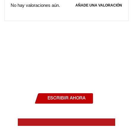
No hay valoraciones aún.
AÑADE UNA VALORACIÓN
¿Deseas hablar con un asesor, o estás
interesado en alguno de nuestros
productos o servicios?
ESCRIBIR AHORA