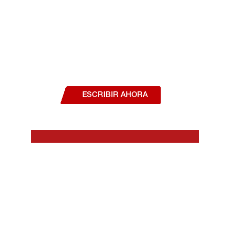
¿Deseas hablar con un asesor, o estás
interesado en alguno de nuestros
productos o servicios?
ESCRIBIR AHORA