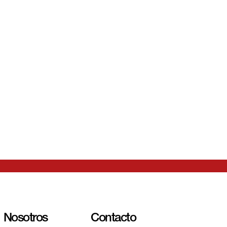
sesor, o
lguno de
rvicios?
Nosotros
Contacto