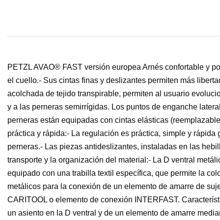
PETZL AVAO® FAST versión europea Arnés confortable y poliva
el cuello.- Sus cintas finas y deslizantes permiten más liber
acolchada de tejido transpirable, permiten al usuario evolucio
y a las perneras semirrígidas. Los puntos de enganche latera
perneras están equipadas con cintas elásticas (reemplazable
práctica y rápida:- La regulación es práctica, simple y rápid
perneras.- Las piezas antideslizantes, instaladas en las heb
transporte y la organización del material:- La D ventral me
equipado con una trabilla textil específica, que permite la
metálicos para la conexión de un elemento de amarre de sujec
CARITOOL o elemento de conexión INTERFAST. Característica
un asiento en la D ventral y de un elemento de amarre medi