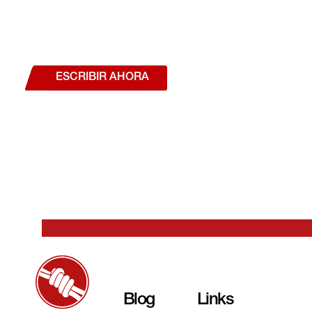
¿Deseas hablar con un a
estás interesado en a
nuestros productos o se
ESCRIBIR AHORA
Blog
Links