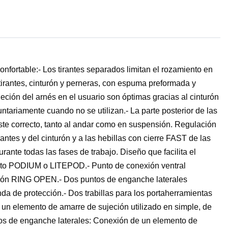
fortable:- Los tirantes separados limitan el rozamiento en
, tirantes, cinturón y perneras, con espuma preformada y
jeción del arnés en el usuario son óptimas gracias al cinturón
ntariamente cuando no se utilizan.- La parte posterior de las
te correcto, tanto al andar como en suspensión. Regulación
ntes y del cinturón y a las hebillas con cierre FAST de las
nte todas las fases de trabajo. Diseño que facilita el
siento PODIUM o LITEPOD.- Punto de conexión ventral
nexión RING OPEN.- Dos puntos de enganche laterales
da de protección.- Dos trabillas para los portaherramientas
n elemento de amarre de sujeción utilizado en simple, de
tos de enganche laterales: Conexión de un elemento de