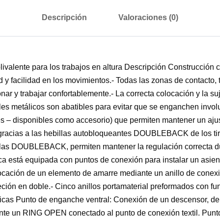
Descripción
Valoraciones (0)
lente para los trabajos en altura Descripción Construcción con
tad y facilidad en los movimientos.- Todas las zonas de contacto
nar y trabajar confortablemente.- La correcta colocación y la su
les metálicos son abatibles para evitar que se enganchen involu
s – disponibles como accesorio) que permiten mantener un ajus
a gracias a las hebillas autobloqueantes DOUBLEBACK de los tira
illas DOUBLEBACK, permiten mantener la regulación correcta dura
tálica está equipada con puntos de conexión para instalar un a
 colocación de un elemento de amarre mediante un anillo de co
ión en doble.- Cinco anillos portamaterial preformados con fun
s Punto de enganche ventral: Conexión de un descensor, de u
ante un RING OPEN conectado al punto de conexión textil. Pun