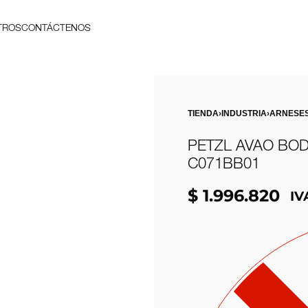
TROS
CONTÁCTENOS
TIENDA
›
INDUSTRIA
›
ARNESE
PETZL AVAO BOD
C071BB01
$
1.996.820
IV