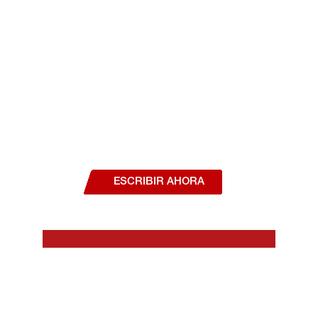
¿Deseas hablar con un asesor, o estás
interesado en alguno de nuestros
productos o servicios?
ESCRIBIR AHORA