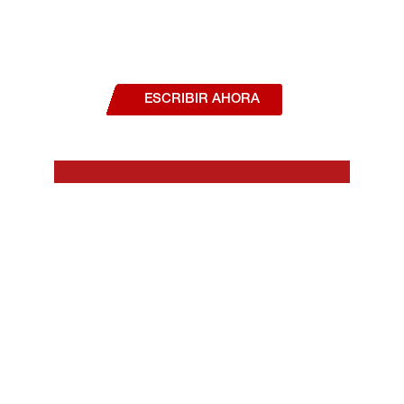
¿Deseas hablar con un asesor, o estás
interesado en alguno de nuestros
productos o servicios?
ESCRIBIR AHORA