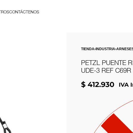
TROS
CONTÁCTENOS
TIENDA
›
INDUSTRIA
›
ARNESE
PETZL PUENTE 
UDE-3 REF C69R
$
412.930
IVA 