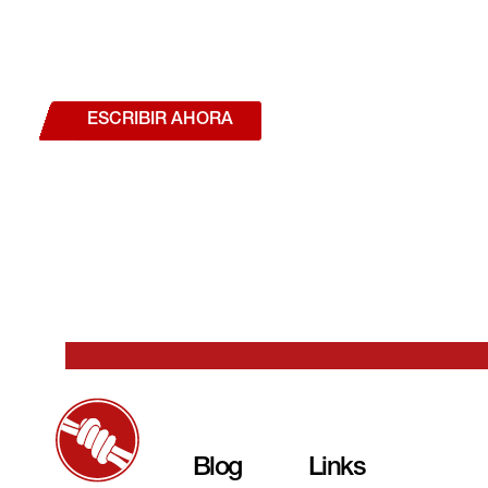
¿Deseas hablar con un a
estás interesado en a
nuestros productos o se
ESCRIBIR AHORA
Blog
Links