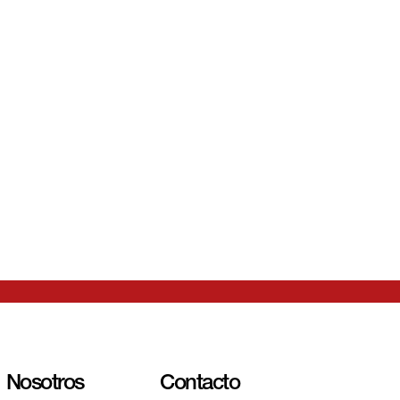
sesor, o
lguno de
rvicios?
Nosotros
Contacto