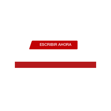
¿Deseas hablar con un asesor, o estás
interesado en alguno de nuestros
productos o servicios?
ESCRIBIR AHORA