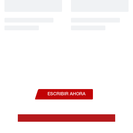
¿Deseas hablar con un asesor, o estás
interesado en alguno de nuestros
productos o servicios?
ESCRIBIR AHORA