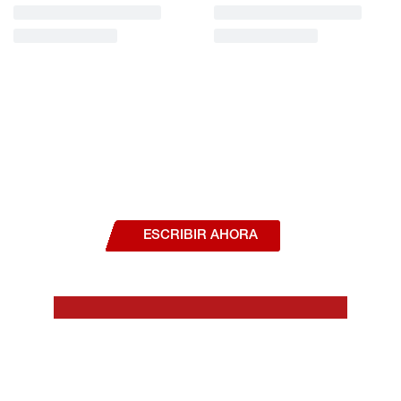
¿Deseas hablar con un asesor, o estás
interesado en alguno de nuestros
productos o servicios?
ESCRIBIR AHORA