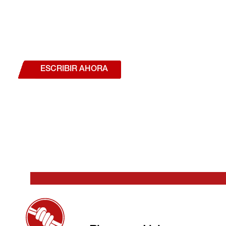
¿Deseas hablar con un a
estás interesado en a
nuestros productos o se
ESCRIBIR AHORA