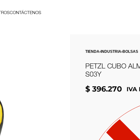
TROS
CONTÁCTENOS
TIENDA
›
INDUSTRIA
›
BOLSAS
PETZL CUBO AL
S03Y
$
396.270
IVA 