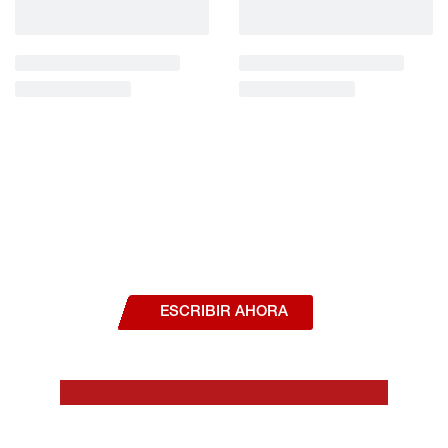
¿Deseas hablar con un asesor, o estás
interesado en alguno de nuestros
productos o servicios?
ESCRIBIR AHORA