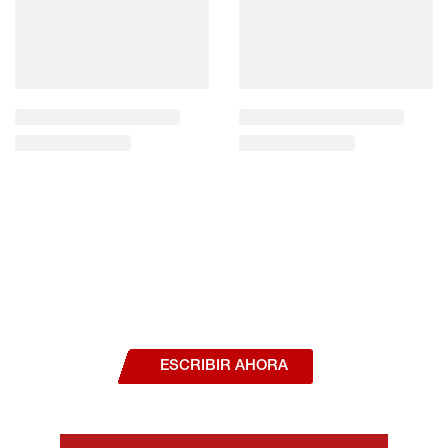
¿Deseas hablar con un asesor, o estás
interesado en alguno de nuestros
productos o servicios?
ESCRIBIR AHORA