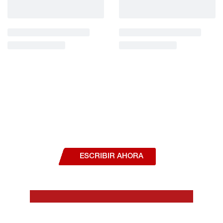
¿Deseas hablar con un asesor, o estás
interesado en alguno de nuestros
productos o servicios?
ESCRIBIR AHORA