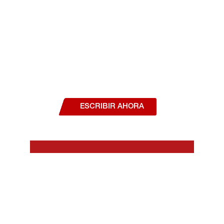
¿Deseas hablar con un asesor, o estás
interesado en alguno de nuestros
productos o servicios?
ESCRIBIR AHORA