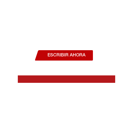
¿Deseas hablar con un asesor, o estás
interesado en alguno de nuestros
productos o servicios?
ESCRIBIR AHORA