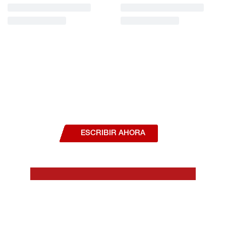
¿Deseas hablar con un asesor, o estás
interesado en alguno de nuestros
productos o servicios?
ESCRIBIR AHORA