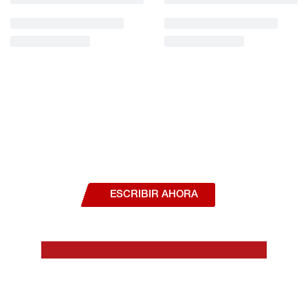
¿Deseas hablar con un asesor, o estás
interesado en alguno de nuestros
productos o servicios?
ESCRIBIR AHORA