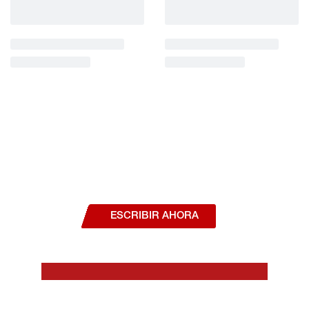
¿Deseas hablar con un asesor, o estás
interesado en alguno de nuestros
productos o servicios?
ESCRIBIR AHORA