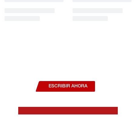
¿Deseas hablar con un asesor, o estás
interesado en alguno de nuestros
productos o servicios?
ESCRIBIR AHORA