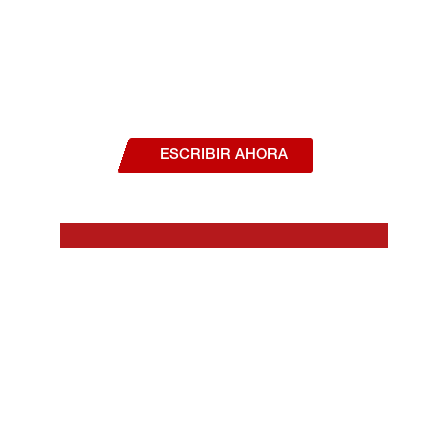
¿Deseas hablar con un asesor, o estás
interesado en alguno de nuestros
productos o servicios?
ESCRIBIR AHORA