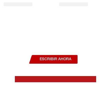
¿Deseas hablar con un asesor, o estás
interesado en alguno de nuestros
productos o servicios?
ESCRIBIR AHORA