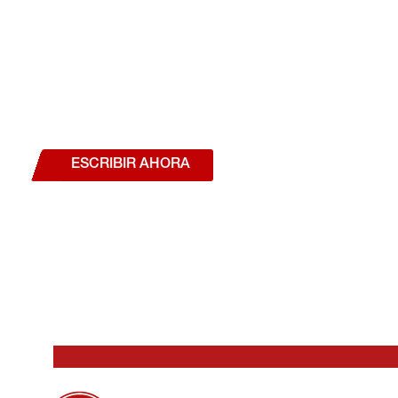
¿Deseas hablar con un a
estás interesado en a
nuestros productos o se
ESCRIBIR AHORA