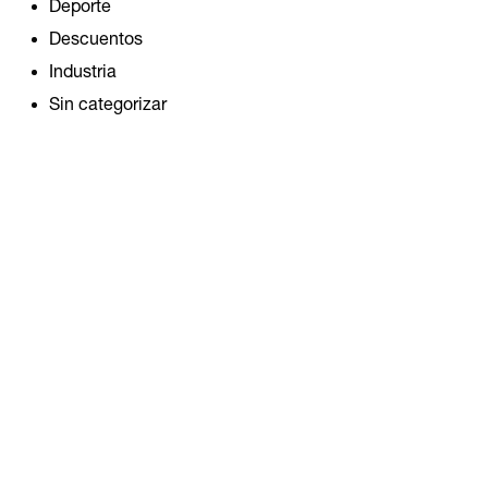
Deporte
Descuentos
Agotado
Industria
KORDES CUERDA ESTÁTICA 
KR11-AW UDE- CAJA 200 MT
Sin categorizar
$
10.662
IVA Incluido
COMPRAR PRODUCTO