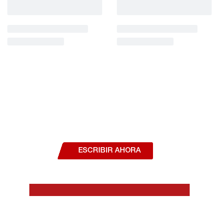
¿Deseas hablar con un asesor, o estás
interesado en alguno de nuestros
productos o servicios?
ESCRIBIR AHORA