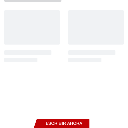
¿Deseas hablar con un asesor, o estás
interesado en alguno de nuestros
productos o servicios?
ESCRIBIR AHORA