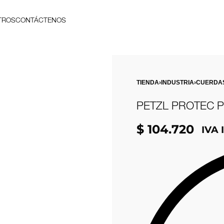
TROS
CONTÁCTENOS
TIENDA
›
INDUSTRIA
›
CUERDA
PETZL PROTEC P
$
104.720
IVA 