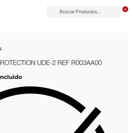
0
S
ROTECTION UDE-2 REF R003AA00
Incluido