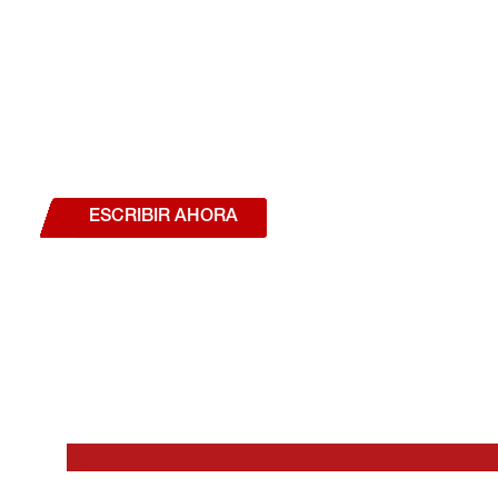
¿Deseas hablar con un a
estás interesado en a
nuestros productos o se
ESCRIBIR AHORA